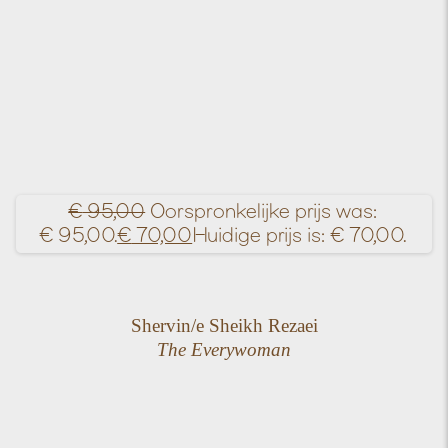
€
95,00
Oorspronkelijke prijs was:
€ 95,00.
€
70,00
Huidige prijs is: € 70,00.
Shervin/e Sheikh Rezaei
The Everywoman