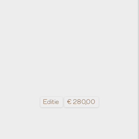
Editie
€
280,00