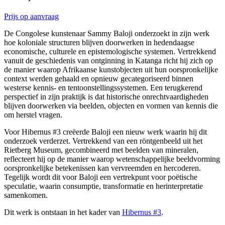
Prijs op aanvraag
De Congolese kunstenaar Sammy Baloji onderzoekt in zijn werk
hoe koloniale structuren blijven doorwerken in hedendaagse
economische, culturele en epistemologische systemen. Vertrekkend
vanuit de geschiedenis van ontginning in Katanga richt hij zich op
de manier waarop Afrikaanse kunstobjecten uit hun oorspronkelijke
context werden gehaald en opnieuw gecategoriseerd binnen
westerse kennis- en tentoonstellingssystemen. Een terugkerend
perspectief in zijn praktijk is dat historische onrechtvaardigheden
blijven doorwerken via beelden, objecten en vormen van kennis die
om herstel vragen.
Voor Hibernus #3 creëerde Baloji een nieuw werk waarin hij dit
onderzoek verderzet. Vertrekkend van een röntgenbeeld uit het
Rietberg Museum, gecombineerd met beelden van mineralen,
reflecteert hij op de manier waarop wetenschappelijke beeldvorming
oorspronkelijke betekenissen kan vervreemden en hercoderen.
Tegelijk wordt dit voor Baloji een vertrekpunt voor poëtische
speculatie, waarin consumptie, transformatie en herinterpretatie
samenkomen.
Dit werk is ontstaan in het kader van
Hibernus #3
.