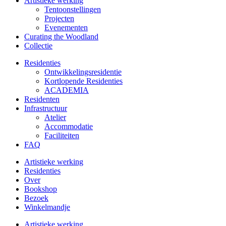
Artistieke werking
Tentoonstellingen
Projecten
Evenementen
Curating the Woodland
Collectie
Residenties
Ontwikkelings­residentie
Kortlopende Residenties
ACADEMIA
Residenten
Infrastructuur
Atelier
Accommodatie
Faciliteiten
FAQ
Artistieke werking
Residenties
Over
Bookshop
Bezoek
Winkelmandje
Artistieke werking