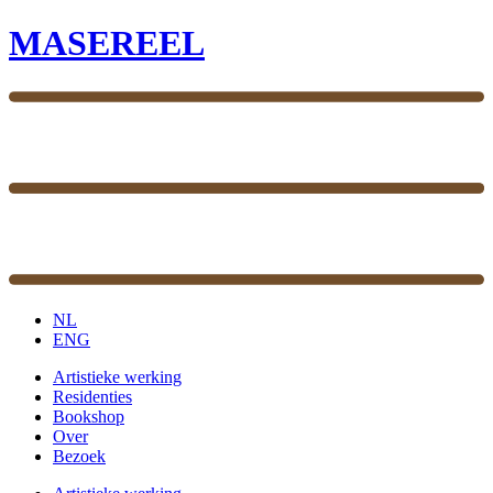
MASEREEL
NL
ENG
Artistieke werking
Residenties
Bookshop
Over
Bezoek