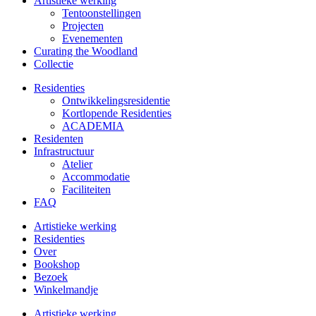
Artistieke werking
Tentoonstellingen
Projecten
Evenementen
Curating the Woodland
Collectie
Residenties
Ontwikkelings­residentie
Kortlopende Residenties
ACADEMIA
Residenten
Infrastructuur
Atelier
Accommodatie
Faciliteiten
FAQ
Artistieke werking
Residenties
Over
Bookshop
Bezoek
Winkelmandje
Artistieke werking