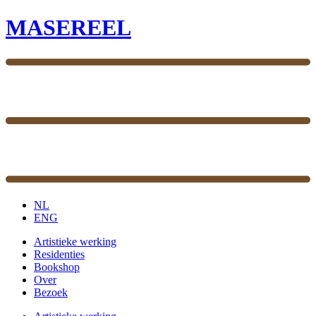
MASEREEL
NL
ENG
Artistieke werking
Residenties
Bookshop
Over
Bezoek