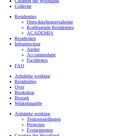
Curating the Woodland
Collectie
Residenties
Ontwikkelings­residentie
Kortlopende Residenties
ACADEMIA
Residenten
Infrastructuur
Atelier
Accommodatie
Faciliteiten
FAQ
Artistieke werking
Residenties
Over
Bookshop
Bezoek
Winkelmandje
Artistieke werking
Tentoonstellingen
Projecten
Evenementen
Curating the Woodland