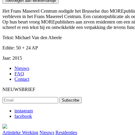
Toevoegen aan winkelmandje
Het Frans Masereel Centrum nodigde het Brusselse duo MOREpublishers 
verbleven in het Frans Masereel Centrum. Een curatorpublicatie als oe
Op hun beurt vroeg MOREpublishers aan zeven residenten om een ni
schreef er een tekst bij en ontwikkelde een verpakking die tevens funct
Tekst: Michael Van den Abeele
Editie:
50 + 24 AP
Jaar:
2015
Nieuws
FAQ
Contact
NIEUWSBRIEF
instagram
facebook
Artistieke Werking
Nieuws
Residenties