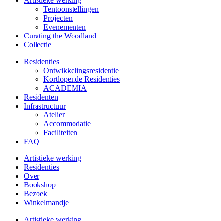
Artistieke werking
Tentoonstellingen
Projecten
Evenementen
Curating the Woodland
Collectie
Residenties
Ontwikkelings­residentie
Kortlopende Residenties
ACADEMIA
Residenten
Infrastructuur
Atelier
Accommodatie
Faciliteiten
FAQ
Artistieke werking
Residenties
Over
Bookshop
Bezoek
Winkelmandje
Artistieke werking