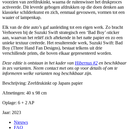
voorzien van zeefdrukinkt, waarna de ruitenwisser het drukproces
activeerde. Dit leverde gebogen afdrukken op die doen denken aan
klassieke schilderkunst en zich, eenmaal gevouwen, vormen tot een
waaier of lampenkap.
Elk van de drie auto’s gaf aanleiding tot een eigen werk. Zo bracht
Verhoeven bij de Suzuki Swift strategisch een ‘Bad Boy’-sticker
aan, waarvan het reliëf zich aftekende in het natte papier en zo een
unieke textuur creëerde. Het resulterende werk, Suzuki Swift: Bad
Boy (Three Hand Fan Designs), bestaat telkens uit drie
verschillende prints, die boven elkaar gepresenteerd worden.
Deze editie is ontstaan in het kader van
Hibernus #2
en beschikbaar
in zes varianten. Neem contact met ons op voor details of om te
informeren welke varianten nog beschikbaar zijn.
Beschrijving:
Zeefdrukinkt op Japans papier
Afmetingen:
40 x 98 cm
Oplage:
6 + 2 AP
Jaar:
2023
Nieuws
FAQ