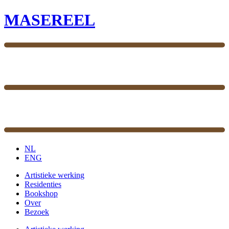
MASEREEL
NL
ENG
Artistieke werking
Residenties
Bookshop
Over
Bezoek