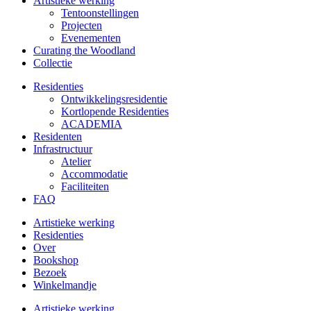
Artistieke werking
Tentoonstellingen
Projecten
Evenementen
Curating the Woodland
Collectie
Residenties
Ontwikkelings­residentie
Kortlopende Residenties
ACADEMIA
Residenten
Infrastructuur
Atelier
Accommodatie
Faciliteiten
FAQ
Artistieke werking
Residenties
Over
Bookshop
Bezoek
Winkelmandje
Artistieke werking