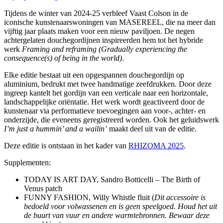
Tijdens de winter van 2024-25 verbleef Vaast Colson in de
iconische kunstenaarswoningen van MASEREEL, die na meer dan
vijftig jaar plaats maken voor een nieuw paviljoen. De negen
achtergelaten douchegordijnen inspireerden hem tot het hybride
werk
Framing and reframing (Gradually experiencing the
consequence(s) of being in the world)
.
Elke editie bestaat uit een opgespannen douchegordijn op
aluminium, bedrukt met twee handmatige zeefdrukken. Door deze
ingreep kantelt het gordijn van een verticale naar een horizontale,
landschappelijke oriëntatie. Het werk wordt geactiveerd door de
kunstenaar via performatieve toevoegingen aan voor-, achter- en
onderzijde, die eveneens geregistreerd worden. Ook het geluidswerk
I’m just a hummin’ and a wailin’
maakt deel uit van de editie.
Deze editie is ontstaan in het kader van
RHIZOMA 2025
.
Supplementen:
TODAY IS ART DAY, Sandro Botticelli – The Birth of
Venus patch
FUNNY FASHION, Willy Whistle fluit (
Dit accessoire is
bedoeld voor volwassenen en is geen speelgoed. Houd het uit
de buurt van vuur en andere warmtebronnen. Bewaar deze