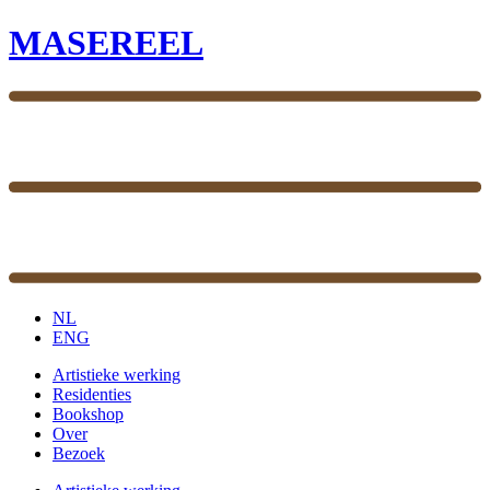
MASEREEL
NL
ENG
Artistieke werking
Residenties
Bookshop
Over
Bezoek