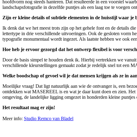
hoofdvorm nog steeds hanteren. Dat resulteerde in een voorstel waar
landschapsfotografie in dezelfde puntjes als een laag toe te voegen on
Zijn er kleine details of subtiele elementen in de huisstijl waar je
Ik denk dat we het meest trots zijn op het gehele font en de details d
lettertype in drie verschillende uitvoeringen. Ook de gesloten vorm he
typografie monumentaal wordt ingezet. Als laatste hebben we ook een
Hoe heb je ervoor gezorgd dat het ontwerp flexibel is voor versch
Door de basis simpel te houden denk ik. Hierbij vertrekken we vanuit he
verschillende kleurstellingen gemaakt zodat je redelijk snel tot 
Welke boodschap of gevoel wil je dat mensen krijgen als ze in a
Moeilijke vraag! Dat ligt natuurlijk aan wie de ontvanger is, een bezoe
ontdekken wat MASEREEL is en wat je daar kunt doen en zien. Het he
omgeving, de landelijke ligging omgezet in honderden kleine puntjes e
Het resultaat mag er zijn!
Meer info:
Studio Remco van Bladel