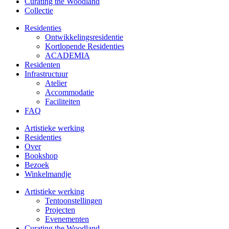
Curating the Woodland
Collectie
Residenties
Ontwikkelings­residentie
Kortlopende Residenties
ACADEMIA
Residenten
Infrastructuur
Atelier
Accommodatie
Faciliteiten
FAQ
Artistieke werking
Residenties
Over
Bookshop
Bezoek
Winkelmandje
Artistieke werking
Tentoonstellingen
Projecten
Evenementen
Curating the Woodland