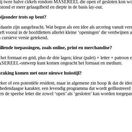
bij twee halve cirkels rondom MASEREEL die open of gesloten kon word
tstond er meer gelaagdheid en diepte in de basis lay-out.
 bijzonder trots op bent?
ie daarin zijn aangebracht. Wat begon als een idee als arcering vanuit v
eft vooral in de hoofdletters allerlei kleine ‘openingen’ die verdwijnen 
 cursieve versie getekend.
illende toepassingen, zoals online, print en merchandise?
t formaat en grid, plus de drie lagen; kleur (palet) + letter + patroon 
een MASEREEL-ontwerp kunt komen ongeacht het formaat en medium.
anraking komen met onze nieuwe huisstijl?
ker of een potentiële resident, maar in algemene zin hoop ik dat de ident
dendaagse karakter, een levendig programma dat wordt geïllustreerd 
n de speelse letter die zowel ‘open’ als ‘gesloten’ kan worden toegepas