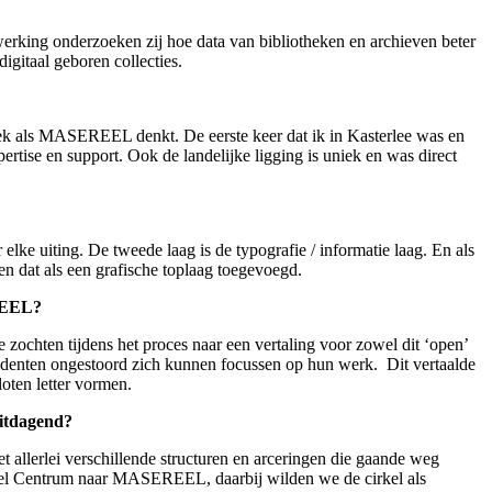
werking onderzoeken zij hoe data van bibliotheken en archieven beter
igitaal geboren collecties.
n plek als MASEREEL denkt. De eerste keer dat ik in Kasterlee was en
pertise en support. Ook de landelijke ligging is uniek en was direct
 elke uiting. De tweede laag is de typografie / informatie laag. En als
en dat als een grafische toplaag toegevoegd.
EREEL?
 zochten tijdens het proces naar een vertaling voor zowel dit ‘open’
identen ongestoord zich kunnen focussen op hun werk. Dit vertaalde
loten letter vormen.
uitdagend?
t allerlei verschillende structuren en arceringen die gaande weg
reel Centrum naar MASEREEL, daarbij wilden we de cirkel als