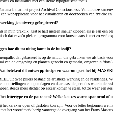
bsites en installaties met een sterke typografische focus.
 Mariana Lanari het project Archival Consciousness. Vanuit deze samen
, een webapplicatie voor het visualiseren en doorzoeken van fysieke en d
werking je ontwerp geïnspireerd?
als in mijn praktijk, gaat je hart meteen sneller kloppen als je aan ee
astisch dat er zo’n plek en programma voor kunstenaars is met zo veel ex
gen hoe dit tot uiting komt in de huisstijl?
urenpallet dat gebaseerd is op de natuur, die gebruiken we als basis voor
iaal van de omgeving en planten gezocht en gemaakt, omgezet in ‘dots’ 
’. Wat betekent dit ontwerpprincipe en waarom past het bij MAS
 uit twee pijlers bestaat: de artistieke werking en de residenties. We
ntoonstellingen en open dagen en daarnaast de periodes waarin de res
stappen steeds meer dichter op elkaar komen te staan, tot ze weer een ges
an het lettertype en de patronen? Welke keuzes waren spannend of 
 het karakter open of gesloten kon zijn. Voor de letter begonnen we me
oral met het woordmerk bezig vanwege de overgang van het Frans Mase