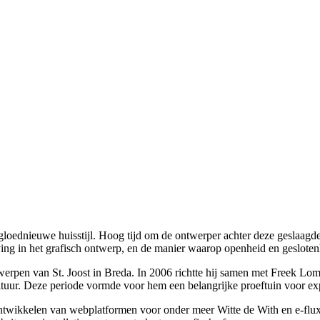
ednieuwe huisstijl. Hoog tijd om de ontwerper achter deze geslaagde 
g in het grafisch ontwerp, en de manier waarop openheid en geslotenh
erpen van St. Joost in Breda. In 2006 richtte hij samen met Freek Lo
 cultuur. Deze periode vormde voor hem een belangrijke proeftuin voor 
ntwikkelen van webplatformen voor onder meer Witte de With en e-flux. H