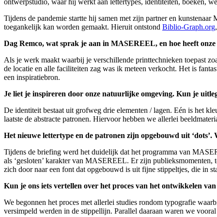
ontwerpstudio, waar hij werkt aan lettertypes, identiteiten, boeken, we
Tijdens de pandemie startte hij samen met zijn partner en kunstenaar
toegankelijk kan worden gemaakt. Hieruit ontstond
Biblio-Graph.org
Dag Remco, wat sprak je aan in MASEREEL, en hoe heeft onze 
Als je werk maakt waarbij je verschillende printtechnieken toepast zo
de locatie en alle faciliteiten zag was ik meteen verkocht. Het is fant
een inspiratiebron.
Je liet je inspireren door onze natuurlijke omgeving. Kun je uitleg
De identiteit bestaat uit grofweg drie elementen / lagen. Eén is het kle
laatste de abstracte patronen. Hiervoor hebben we allerlei beeldmater
Het nieuwe lettertype en de patronen zijn opgebouwd uit ‘dots
Tijdens de briefing werd het duidelijk dat het programma van MASEREEL
als ‘gesloten’ karakter van MASEREEL. Er zijn publieksmomenten, te
zich door naar een font dat opgebouwd is uit fijne stippeltjes, die in 
Kun je ons iets vertellen over het proces van het ontwikkelen v
We begonnen het proces met allerlei studies rondom typografie waarbij
versimpeld werden in de stippellijn. Parallel daaraan waren we vo