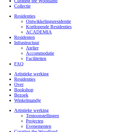
Curating the Woodland
Collectie
Residenties
Ontwikkelings­residentie
Kortlopende Residenties
ACADEMIA
Residenten
Infrastructuur
Atelier
Accommodatie
Faciliteiten
FAQ
Artistieke werking
Residenties
Over
Bookshop
Bezoek
Winkelmandje
Artistieke werking
Tentoonstellingen
Projecten
Evenementen
Curating the Woodland