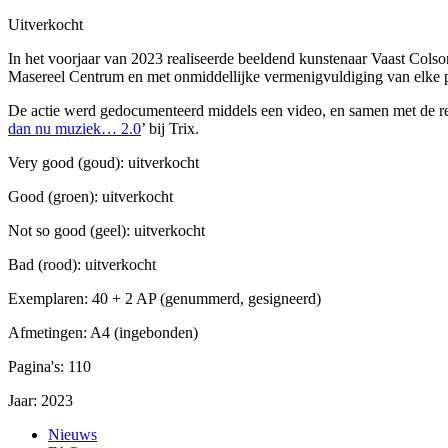
Uitverkocht
In het voorjaar van 2023 realiseerde beeldend kunstenaar Vaast C
Masereel Centrum en met onmiddellijke vermenigvuldiging van elke pa
De actie werd gedocumenteerd middels een video, en samen met de res
dan nu muziek… 2.0
’ bij Trix.
Very good (goud): uitverkocht
Good (groen): uitverkocht
Not so good (geel): uitverkocht
Bad (rood): uitverkocht
Exemplaren:
40 + 2 AP (genummerd, gesigneerd)
Afmetingen:
A4 (ingebonden)
Pagina's:
110
Jaar:
2023
Nieuws