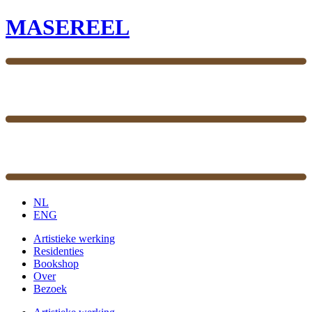
MASEREEL
NL
ENG
Artistieke werking
Residenties
Bookshop
Over
Bezoek