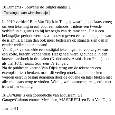
10 Dirhams - Souvenir de Tanger aantal
Toevoegen aan winkelmandje
In 2010 verbleef Bart Van Dijck in Tanger, waar hij bedelaars vroeg
om een tekening in ruil voor een aalmoes. Tijdens een tweede
verblijf, in augustus en bij het begin van de ramadan. Dit is een
belangrijke periode vermits aalmoezen geven één van de pijlers van
de islam is. Er zijn dan ook meer bedelaars op straat te zien dan in
eender welke andere maand.
Van Dijck verzamelde een zestigtal tekeningen en voorzag ze van
een korte, beschrijvende tekst. Het geheel werd gebundeld in een
kunstenaarsboek in drie talen (Nederlands, Arabisch en Frans) met
als titel
10 Dirhams-Souvenir de Tanger
.
Na de publicatie keerde Van Dijck terug om de tekenaars een
exemplaar te schenken, maar dit verliep moeizaam: de boeken
werden eerst in beslag genomen door de douane en later bleken niet
alle tekenaars terug te vinden. Wie hij wel ontmoette, reageerde met
trots of herkenning.
10 Dirhams
is een coproductie van Moussem, De
Garage/Cultuurcentrum Mechelen, MASEREEL en Bart Van Dijck.
Jaar:
2011