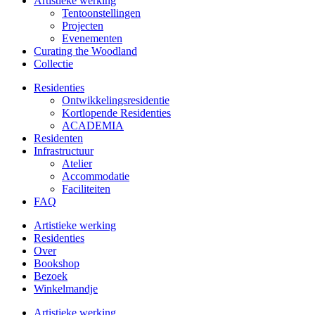
Artistieke werking
Tentoonstellingen
Projecten
Evenementen
Curating the Woodland
Collectie
Residenties
Ontwikkelings­residentie
Kortlopende Residenties
ACADEMIA
Residenten
Infrastructuur
Atelier
Accommodatie
Faciliteiten
FAQ
Artistieke werking
Residenties
Over
Bookshop
Bezoek
Winkelmandje
Artistieke werking