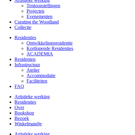
Artistieke werking
Tentoonstellingen
Projecten
Evenementen
Curating the Woodland
Collectie
Residenties
Ontwikkelings­residentie
Kortlopende Residenties
ACADEMIA
Residenten
Infrastructuur
Atelier
Accommodatie
Faciliteiten
FAQ
Artistieke werking
Residenties
Over
Bookshop
Bezoek
Winkelmandje
Artistieke werking