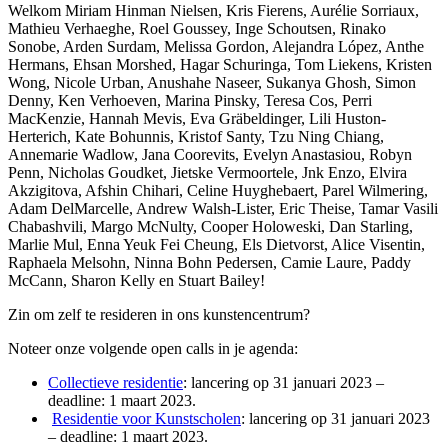
Welkom Miriam Hinman Nielsen, Kris Fierens, Aurélie Sorriaux,
Mathieu Verhaeghe, Roel Goussey, Inge Schoutsen, Rinako
Sonobe, Arden Surdam, Melissa Gordon, Alejandra López, Anthe
Hermans, Ehsan Morshed, Hagar Schuringa, Tom Liekens, Kristen
Wong, Nicole Urban, Anushahe Naseer, Sukanya Ghosh, Simon
Denny, Ken Verhoeven, Marina Pinsky, Teresa Cos, Perri
MacKenzie, Hannah Mevis, Eva Gräbeldinger, Lili Huston-
Herterich, Kate Bohunnis, Kristof Santy, Tzu Ning Chiang,
Annemarie Wadlow, Jana Coorevits, Evelyn Anastasiou, Robyn
Penn, Nicholas Goudket, Jietske Vermoortele, Jnk Enzo, Elvira
Akzigitova, Afshin Chihari, Celine Huyghebaert, Parel Wilmering,
Adam DelMarcelle, Andrew Walsh-Lister, Eric Theise, Tamar Vasili
Chabashvili, Margo McNulty, Cooper Holoweski, Dan Starling,
Marlie Mul, Enna Yeuk Fei Cheung, Els Dietvorst, Alice Visentin,
Raphaela Melsohn, Ninna Bohn Pedersen, Camie Laure, Paddy
McCann, Sharon Kelly en Stuart Bailey!
Zin om zelf te resideren in ons kunstencentrum?
Noteer onze volgende open calls in je agenda:
Collectieve residentie
: lancering op 31 januari 2023 –
deadline: 1 maart 2023.
Residentie voor Kunstscholen
: lancering op 31 januari 2023
– deadline: 1 maart 2023.