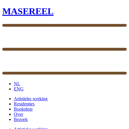
MASEREEL
NL
ENG
Artistieke werking
Residenties
Bookshop
Over
Bezoek