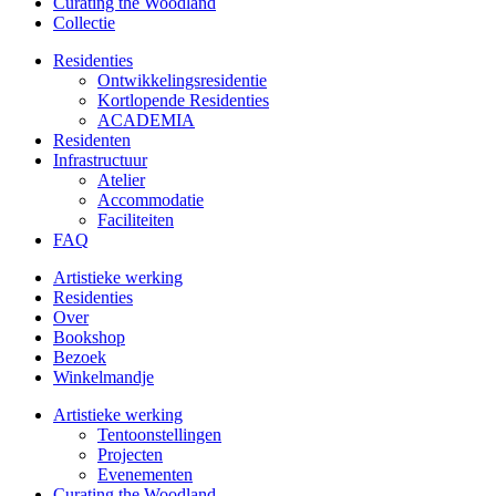
Curating the Woodland
Collectie
Residenties
Ontwikkelings­residentie
Kortlopende Residenties
ACADEMIA
Residenten
Infrastructuur
Atelier
Accommodatie
Faciliteiten
FAQ
Artistieke werking
Residenties
Over
Bookshop
Bezoek
Winkelmandje
Artistieke werking
Tentoonstellingen
Projecten
Evenementen
Curating the Woodland