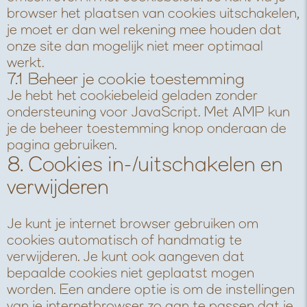
r
e
m
e
v
s
browser het plaatsen van cookies uitschakelen,
-
n
e
y
i
e
je moet er dan wel rekening mee houden dat
j
c
o
o
c
r
onze site dan mogelijk niet meer optimaal
s
e
u
e
v
werkt.
t
f
i
7.1 Beheer je cookie toestemming
u
a
c
Je hebt het cookiebeleid geladen zonder
b
c
e
ondersteuning voor JavaScript. Met AMP kun
e
e
d
je de beheer toestemming knop onderaan de
b
i
pagina gebruiken.
o
v
8. Cookies in-/uitschakelen en
o
e
verwijderen
k
r
s
e
Je kunt je internet browser gebruiken om
n
cookies automatisch of handmatig te
verwijderen. Je kunt ook aangeven dat
bepaalde cookies niet geplaatst mogen
worden. Een andere optie is om de instellingen
van je internetbrowser zo aan te passen dat je