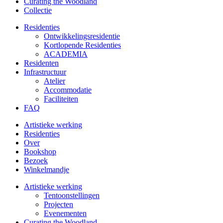
Curating the Woodland
Collectie
Residenties
Ontwikkelings­residentie
Kortlopende Residenties
ACADEMIA
Residenten
Infrastructuur
Atelier
Accommodatie
Faciliteiten
FAQ
Artistieke werking
Residenties
Over
Bookshop
Bezoek
Winkelmandje
Artistieke werking
Tentoonstellingen
Projecten
Evenementen
Curating the Woodland