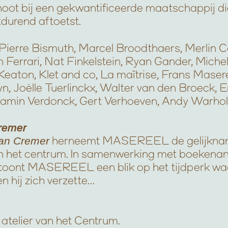
noot bij een gekwantificeerde maatschappij die 
tdurend aftoetst.
Pierre Bismuth, Marcel Broodthaers, Merlin C
 Ferrari, Nat Finkelstein, Ryan Gander, Miche
eaton, Klet and co, La maîtrise, Frans Masere
yn, Joëlle Tuerlinckx, Walter van den Broeck,
amin Verdonck, Gert Verhoeven, Andy Warhol
Cremer
Jan Cremer
herneemt MASEREEL de gelijkna
in het centrum. In samenwerking met boekenan
oont MASEREEL een blik op het tijdperk waar
n hij zich verzette…
t atelier van het Centrum.