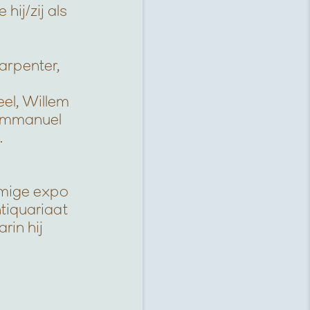
hij/zij als
arpenter,
l
el, Willem
 Emmanuel
.
mige expo
tiquariaat
in hij