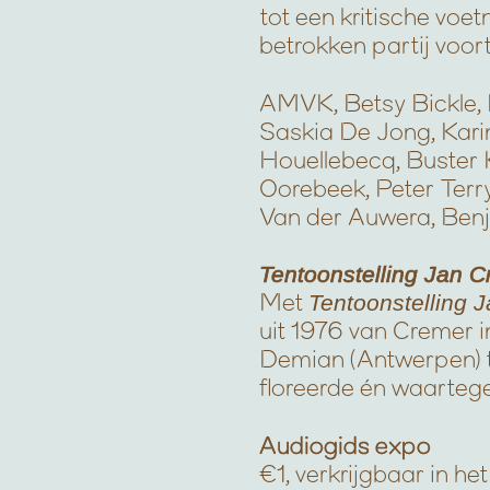
tot een kritische voet
betrokken partij voor
AMVK, Betsy Bickle, 
Saskia De Jong, Karin
Houellebecq, Buster K
Oorebeek, Peter Terr
Van der Auwera, Benj
Tentoonstelling Jan 
Met
Tentoonstelling 
uit 1976 van Cremer 
Demian (Antwerpen) t
floreerde én waartege
Audiogids expo
€1, verkrijgbaar in he