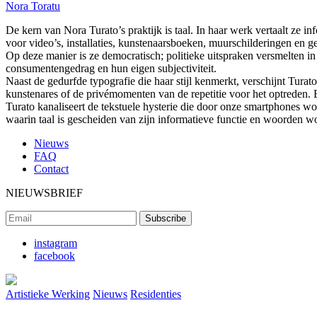
Nora Toratu
De kern van Nora Turato’s praktijk is taal. In haar werk vertaalt ze in
voor video’s, installaties, kunstenaarsboeken, muurschilderingen en g
Op deze manier is ze democratisch; politieke uitspraken versmelten in 
consumentengedrag en hun eigen subjectiviteit.
Naast de gedurfde typografie die haar stijl kenmerkt, verschijnt Turat
kunstenares of de privémomenten van de repetitie voor het optreden.
Turato kanaliseert de tekstuele hysterie die door onze smartphones wo
waarin taal is gescheiden van zijn informatieve functie en woorden w
Nieuws
FAQ
Contact
NIEUWSBRIEF
instagram
facebook
Artistieke Werking
Nieuws
Residenties