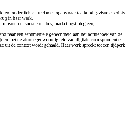
ekken, ondertitels en reclameslogans naar taalkundig-visuele scripts
erug in haar werk.
ronismen in sociale relaties, marketingstrategieën,
jzend naar een sentimentele gehechtheid aan het notitieboek van de
ijnen met de alomtegenwoordigheid van digitale correspondentie.
e uit de context wordt gehaald. Haar werk spreekt tot een tijdperk