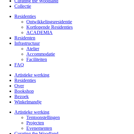
Curating the Woodland
Collectie
Residenties
Ontwikkelings­residentie
Kortlopende Residenties
ACADEMIA
Residenten
Infrastructuur
Atelier
Accommodatie
Faciliteiten
FAQ
Artistieke werking
Residenties
Over
Bookshop
Bezoek
Winkelmandje
Artistieke werking
Tentoonstellingen
Projecten
Evenementen
Curating the Woodland