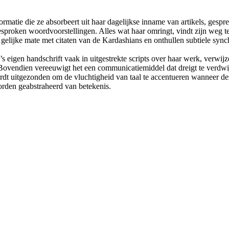
formatie die ze absorbeert uit haar dagelijkse inname van artikels, gespr
esproken woordvoorstellingen. Alles wat haar omringt, vindt zijn weg t
gelijke mate met citaten van de Kardashians en onthullen subtiele synch
o’s eigen handschrift vaak in uitgestrekte scripts over haar werk, verwi
 Bovendien vereeuwigt het een communicatiemiddel dat dreigt te verdw
rdt uitgezonden om de vluchtigheid van taal te accentueren wanneer dez
orden geabstraheerd van betekenis.