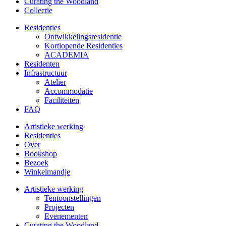
Curating the Woodland
Collectie
Residenties
Ontwikkelings­residentie
Kortlopende Residenties
ACADEMIA
Residenten
Infrastructuur
Atelier
Accommodatie
Faciliteiten
FAQ
Artistieke werking
Residenties
Over
Bookshop
Bezoek
Winkelmandje
Artistieke werking
Tentoonstellingen
Projecten
Evenementen
Curating the Woodland