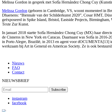
Melissa Gordon in gesprek met Sofía Hernández Chong Cuy (Kunstins
Melissa Gordon
(geboren in Cambridge, VS, woont momenteel in Bruss
Dhaenens: “Biennale van der Schilderkunst 2020”, Cosar HMT, Dü
geëxposeerd in Spike Island, Bristol, Eastside Projects, Birmingham
Texte Zur Kunst.
In januari 2018 startte Sofía Hernández Chong Cuy (MX) haar direct
de Cisneros in New York en Caracas. Daarnaast was Sofía in 2016-201
in Porto Alegre, Brazilië, in 2013 en agent voor dOCUMENTA[13] in
werkzaam bij Art in General en Americas Society. Ze is ook bestuursl
Nieuws
FAQ
Contact
NIEUWSBRIEF
instagram
facebook