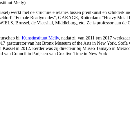
tituut Melly)
el) werkt met de structurele relaties tussen prentkunst en schilderku
sseldorf: “Female Readymades”, GARAGE, Rotterdam: “Heavy Metal P
, WIELS, Brussel, de Vleeshal, Middleburg, etc. Ze is professor aan de
eurschap bij
Kunstinstituut Melly
, nadat zij van 2011 t/m 2017 werkzaa
7 gastcurator van het Bronx Museum of the Arts in New York. Sofía wa
 Kassel in 2012. Eerder was zij directeur bij Museo Tamayo in Mexic
id van Council in Parijs en van Creative Time in New York.