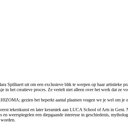
a Spilliaert uit om een exclusieve blik te werpen op haar artistieke pra
jkje in het creatieve proces. Ze vertelt niet alleen over het werk dat
r RHIZOMA; gezien het beperkt aantal plaatsen vragen we je wel om je 
 eerst tekenkunst en later keramiek aan LUCA School of Arts in Gent. N
ies en weerspiegelen een diepgaande interesse in geschiedenis, mythologi
d worden.