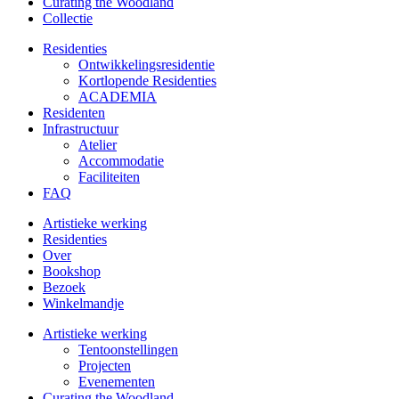
Curating the Woodland
Collectie
Residenties
Ontwikkelings­residentie
Kortlopende Residenties
ACADEMIA
Residenten
Infrastructuur
Atelier
Accommodatie
Faciliteiten
FAQ
Artistieke werking
Residenties
Over
Bookshop
Bezoek
Winkelmandje
Artistieke werking
Tentoonstellingen
Projecten
Evenementen
Curating the Woodland