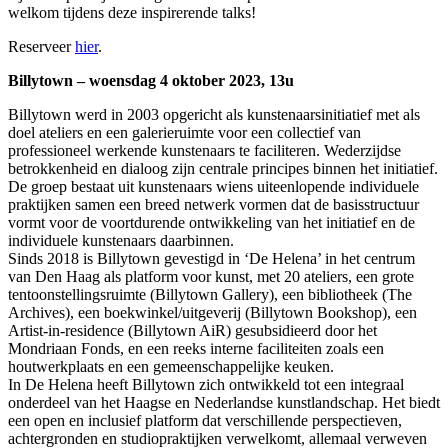
welkom tijdens deze inspirerende talks!
Reserveer
hier
.
Billytown – woensdag 4 oktober 2023, 13u
Billytown werd in 2003 opgericht als kunstenaarsinitiatief met als
doel ateliers en een galerieruimte voor een collectief van
professioneel werkende kunstenaars te faciliteren. Wederzijdse
betrokkenheid en dialoog zijn centrale principes binnen het initiatief.
De groep bestaat uit kunstenaars wiens uiteenlopende individuele
praktijken samen een breed netwerk vormen dat de basisstructuur
vormt voor de voortdurende ontwikkeling van het initiatief en de
individuele kunstenaars daarbinnen.
Sinds 2018 is Billytown gevestigd in ‘De Helena’ in het centrum
van Den Haag als platform voor kunst, met 20 ateliers, een grote
tentoonstellingsruimte (Billytown Gallery), een bibliotheek (The
Archives), een boekwinkel/uitgeverij (Billytown Bookshop), een
Artist-in-residence (Billytown AiR) gesubsidieerd door het
Mondriaan Fonds, en een reeks interne faciliteiten zoals een
houtwerkplaats en een gemeenschappelijke keuken.
In De Helena heeft Billytown zich ontwikkeld tot een integraal
onderdeel van het Haagse en Nederlandse kunstlandschap. Het biedt
een open en inclusief platform dat verschillende perspectieven,
achtergronden en studiopraktijken verwelkomt, allemaal verweven