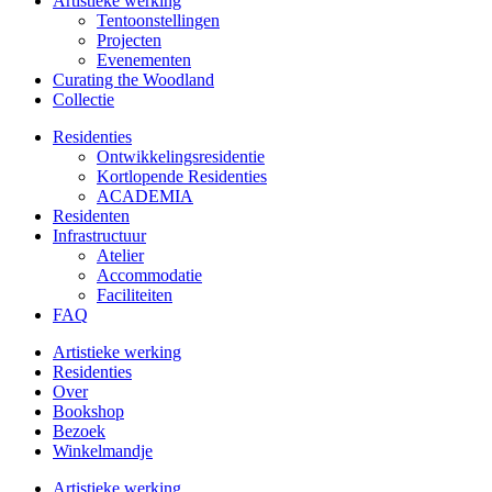
Artistieke werking
Tentoonstellingen
Projecten
Evenementen
Curating the Woodland
Collectie
Residenties
Ontwikkelings­residentie
Kortlopende Residenties
ACADEMIA
Residenten
Infrastructuur
Atelier
Accommodatie
Faciliteiten
FAQ
Artistieke werking
Residenties
Over
Bookshop
Bezoek
Winkelmandje
Artistieke werking