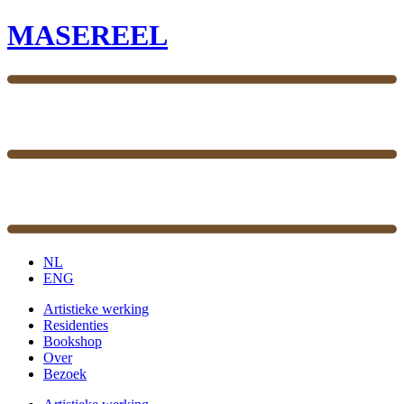
MASEREEL
NL
ENG
Artistieke werking
Residenties
Bookshop
Over
Bezoek