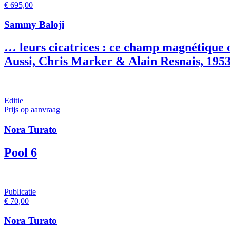
€
695,00
Sammy Baloji
… leurs cicatrices : ce champ magnétique o
Aussi, Chris Marker & Alain Resnais, 1953
Editie
Prijs op aanvraag
Nora Turato
Pool 6
Publicatie
€
70,00
Nora Turato