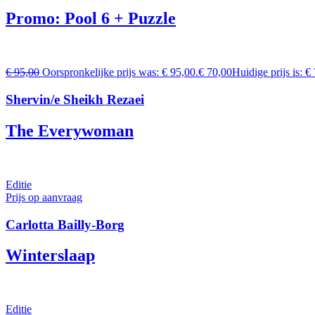
Promo: Pool 6 + Puzzle
€
95,00
Oorspronkelijke prijs was: € 95,00.
€
70,00
Huidige prijs is: €
Shervin/e Sheikh Rezaei
The Everywoman
Editie
Prijs op aanvraag
Carlotta Bailly-Borg
Winterslaap
Editie