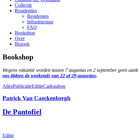
Collectie
Residenties
Residenten
Infrastructuur
FAQ
Bookshop
Over
Bezoek
Bookshop
Wegens vakantie worden tussen 7 augustus en 2 september geen aanko
ons tijdens de weekends van 22 of 29 augustus
.
Alles
Publicatie
Editie
Cadeaubon
Patrick Van Caeckenbergh
De Pantofiel
Editie