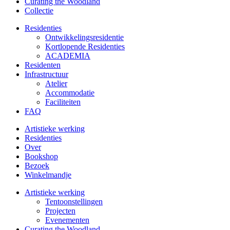
Curating the Woodland
Collectie
Residenties
Ontwikkelings­residentie
Kortlopende Residenties
ACADEMIA
Residenten
Infrastructuur
Atelier
Accommodatie
Faciliteiten
FAQ
Artistieke werking
Residenties
Over
Bookshop
Bezoek
Winkelmandje
Artistieke werking
Tentoonstellingen
Projecten
Evenementen
Curating the Woodland