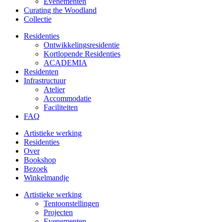
Evenementen
Curating the Woodland
Collectie
Residenties
Ontwikkelings­residentie
Kortlopende Residenties
ACADEMIA
Residenten
Infrastructuur
Atelier
Accommodatie
Faciliteiten
FAQ
Artistieke werking
Residenties
Over
Bookshop
Bezoek
Winkelmandje
Artistieke werking
Tentoonstellingen
Projecten
Evenementen