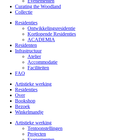
Evenementen
Curating the Woodland
Collectie
Residenties
Ontwikkelings­residentie
Kortlopende Residenties
ACADEMIA
Residenten
Infrastructuur
Atelier
Accommodatie
Faciliteiten
FAQ
Artistieke werking
Residenties
Over
Bookshop
Bezoek
Winkelmandje
Artistieke werking
Tentoonstellingen
Projecten
Evenementen