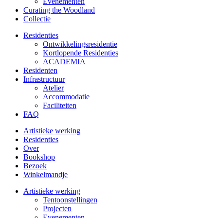
Evenementen
Curating the Woodland
Collectie
Residenties
Ontwikkelings­residentie
Kortlopende Residenties
ACADEMIA
Residenten
Infrastructuur
Atelier
Accommodatie
Faciliteiten
FAQ
Artistieke werking
Residenties
Over
Bookshop
Bezoek
Winkelmandje
Artistieke werking
Tentoonstellingen
Projecten
Evenementen