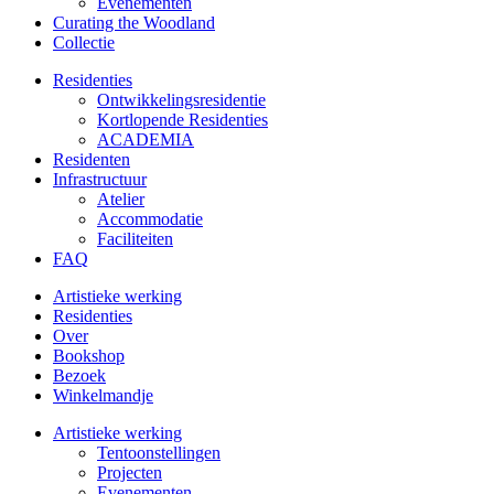
Evenementen
Curating the Woodland
Collectie
Residenties
Ontwikkelings­residentie
Kortlopende Residenties
ACADEMIA
Residenten
Infrastructuur
Atelier
Accommodatie
Faciliteiten
FAQ
Artistieke werking
Residenties
Over
Bookshop
Bezoek
Winkelmandje
Artistieke werking
Tentoonstellingen
Projecten
Evenementen