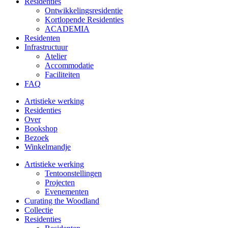
Residenties
Ontwikkelings­residentie
Kortlopende Residenties
ACADEMIA
Residenten
Infrastructuur
Atelier
Accommodatie
Faciliteiten
FAQ
Artistieke werking
Residenties
Over
Bookshop
Bezoek
Winkelmandje
Artistieke werking
Tentoonstellingen
Projecten
Evenementen
Curating the Woodland
Collectie
Residenties