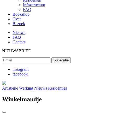
Residenten
Infrastructuur
FAQ
Bookshop
Over
Bezoek
Nieuws
FAQ
Contact
NIEUWSBRIEF
instagram
facebook
Artistieke Werking
Nieuws
Residenties
Winkelmandje