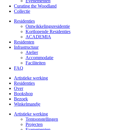
Evenementen
Curating the Woodland
Collectie
Residenties
Ontwikkelings­residentie
Kortlopende Residenties
ACADEMIA
Residenten
Infrastructuur
Atelier
Accommodatie
Faciliteiten
FAQ
Artistieke werking
Residenties
Over
Bookshop
Bezoek
Winkelmandje
Artistieke werking
Tentoonstellingen
Projecten
Evenementen