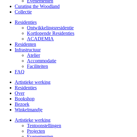
Evenementen
Curating the Woodland
Collectie
Residenties
Ontwikkelings­residentie
Kortlopende Residenties
ACADEMIA
Residenten
Infrastructuur
Atelier
Accommodatie
Faciliteiten
FAQ
Artistieke werking
Residenties
Over
Bookshop
Bezoek
Winkelmandje
Artistieke werking
Tentoonstellingen
Projecten
Evenementen