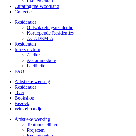
Evenementen
Curating the Woodland
Collectie
Residenties
Ontwikkelings­residentie
Kortlopende Residenties
ACADEMIA
Residenten
Infrastructuur
Atelier
Accommodatie
Faciliteiten
FAQ
Artistieke werking
Residenties
Over
Bookshop
Bezoek
Winkelmandje
Artistieke werking
Tentoonstellingen
Projecten
Evenementen