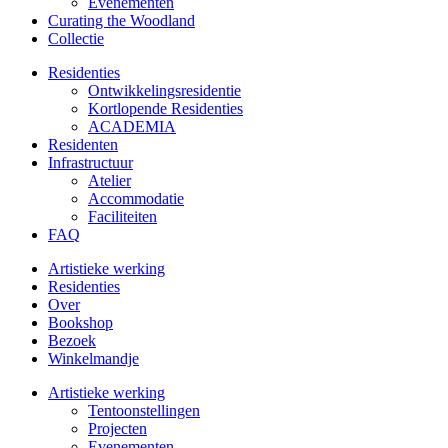
Evenementen
Curating the Woodland
Collectie
Residenties
Ontwikkelings­residentie
Kortlopende Residenties
ACADEMIA
Residenten
Infrastructuur
Atelier
Accommodatie
Faciliteiten
FAQ
Artistieke werking
Residenties
Over
Bookshop
Bezoek
Winkelmandje
Artistieke werking
Tentoonstellingen
Projecten
Evenementen